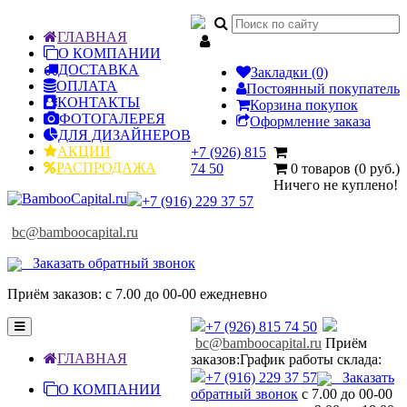

ГЛАВНАЯ
О КОМПАНИИ
ДОСТАВКА
Закладки (0)
ОПЛАТА
Постоянный покупатель
КОНТАКТЫ
Корзина покупок
ФОТОГАЛЕРЕЯ
Оформление заказа
ДЛЯ ДИЗАЙНЕРОВ
АКЦИИ
+7 (926) 815
РАСПРОДАЖА
74 50
0 товаров (0 руб.)
Ничего не куплено!
+7 (916) 229 37 57
bc@bamboocapital.ru
Заказать обратный звонок
Приём заказов: с 7.00 до 00-00 ежедневно
Toggle
+7 (926) 815 74 50
navigation
bc@bamboocapital.ru
Приём
ГЛАВНАЯ
заказов:
График работы склада:
+7 (916) 229 37 57
Заказать
О КОМПАНИИ
обратный звонок
с 7.00 до 00-00