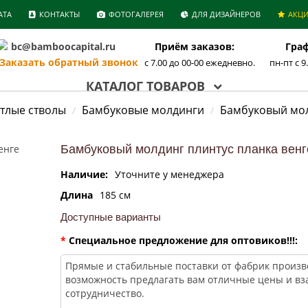
АТА
КОНТАКТЫ
ФОТОГАЛЕРЕЯ
ДЛЯ ДИЗАЙНЕРОВ
АКЦ
bc@bamboocapital.ru
Приём заказов:
Граф
аказать обратный звонок
с 7.00 до 00-00 ежедневно.
пн-пт с 9
КАТАЛОГ ТОВАРОВ
етлые стволы
Бамбуковые молдинги
Бамбуковый мол
Бамбуковый молдинг плинтус планка венг
Наличие:
Уточните у менеджера
Длина
185 cм
Доступные варианты
*
Специальное предложение для оптовиков!!!: