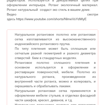
радиаторов. Используется в декоративных целях при
оформлении интерьера. Ротанг экологичный материал.
Ротанг натуральный создаст эко стиль в вашем доме.
Видео смотри
здесь
https://www.youtube.com/shorts/NlmeVsYdWyE
Натуральное ротанговое полотно или ротанговая
сетка изготавливается из высококачественного
индонезийского ротангового прутка.
По типу плетения может быть сплошным или
сетчатым разной геометрией и разного диаметра
отверстий 6мм в стандартных моделях.
Ротанговое полотно сплошного плетения в
основном используется в оформлении и
реставрации поверхностей, мебели. Полотно из
натурального ротанга, произведенное из
внутренней части ротанга, можно и колеровать, и
окрашивать и обрабатывать лаками.
Натуральная ротанговая сетка применяется в
оформлении мебели стульев, в отделках фасадной
части шкафов, кресел, диванов, и т.д.
Натуральное ротанговое полотно или ротанговая