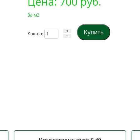
Цена:
700
руб.
За м2
Кол-во: