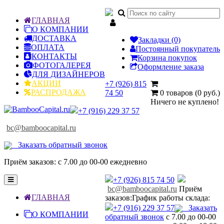

ГЛАВНАЯ
О КОМПАНИИ
ДОСТАВКА
Закладки (0)
ОПЛАТА
Постоянный покупатель
КОНТАКТЫ
Корзина покупок
ФОТОГАЛЕРЕЯ
Оформление заказа
ДЛЯ ДИЗАЙНЕРОВ
АКЦИИ
+7 (926) 815
РАСПРОДАЖА
74 50
0 товаров (0 руб.)
Ничего не куплено!
+7 (916) 229 37 57
bc@bamboocapital.ru
Заказать обратный звонок
Приём заказов: с 7.00 до 00-00 ежедневно
Toggle
+7 (926) 815 74 50
navigation
bc@bamboocapital.ru
Приём
ГЛАВНАЯ
заказов:
График работы склада:
+7 (916) 229 37 57
Заказать
О КОМПАНИИ
обратный звонок
с 7.00 до 00-00