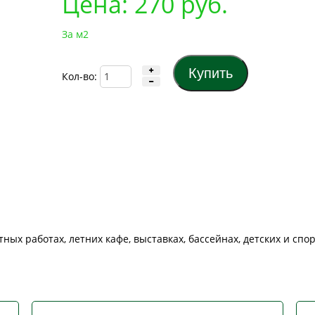
Цена:
270
руб.
За м2
Кол-во:
ых работах, летних кафе, выставках, бассейнах, детских и спо